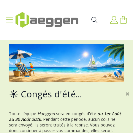
Aller au contenu
Affichage navigation
Mon p
Rechercher
☀️ Congés d'été...
×
Toute l'équipe
Haeggen
sera en congés d'été
du 1er Août
au 30 Août 2026
.
Pendant cette période, aucun colis ne
sera envoyé. Ils seront traités à la reprise.
Vous pouvez
donc continuer à passer vos commandes, elles seront