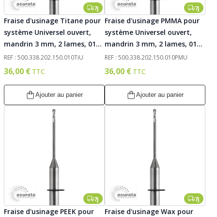
7j
7j
Fraise d'usinage Titane pour
Fraise d'usinage PMMA pour
système Universel ouvert,
système Universel ouvert,
mandrin 3 mm, 2 lames, 010.
mandrin 3 mm, 2 lames, 010.
Acurata
Acurata
REF : 500.338.202.150.010TiU
REF : 500.338.202.150.010PMU
36,00 €
36,00 €
Ajouter au panier
Ajouter au panier
7j
7j
Fraise d'usinage PEEK pour
Fraise d'usinage Wax pour