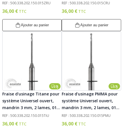
Acurata
Acurata
REF : 500.338.202.150.015ZRU
REF : 500.338.202.150.015CRU
36,00 €
36,00 €
Ajouter au panier
Ajouter au panier
7j
7j
Fraise d'usinage Titane pour
Fraise d'usinage PMMA pour
système Universel ouvert,
système Universel ouvert,
mandrin 3 mm, 2 lames, 015.
mandrin 3 mm, 2 lames, 015.
Acurata
Acurata
REF : 500.338.202.150.015TiU
REF : 500.338.202.150.015PMU
36,00 €
36,00 €