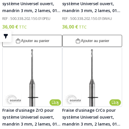
système Universel ouvert,
système Universel ouvert,
mandrin 3 mm, 2 lames, 010.
mandrin 3 mm, 2 lames, 010.
Acurata
Acurata
REF : 500.338.202.150.010PEU
REF : 500.338.202.150.010WAU
36,00 €
36,00 €
Ajouter au panier
Ajouter au panier
7j
7j
Fraise d'usinage ZrO pour
Fraise d'usinage CrCo pour
système Universel ouvert,
système Universel ouvert,
mandrin 3 mm, 2 lames, 015.
mandrin 3 mm, 2 lames, 015.