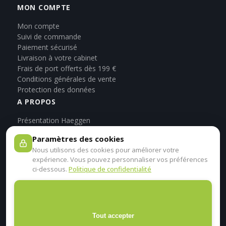
MON COMPTE
Mon compte
Suivi de commande
Paiement sécurisé
Livraison à votre cabinet
Frais de port offerts dès 199 €
Conditions générales de vente
Protection des données
A PROPOS
Présentation Haeggen
Blog
Paramètres des cookies
CONTACT
Nous utilisons des cookies pour améliorer votre
expérience. Vous pouvez personnaliser vos préférences
Haeggen
ci-dessous.
Politique de confidentialité
09, rue Saint-Aloïse
67100 Strasbourg
03 88 35 94 20
Contactez-nous
Lun – Ven
Tout accepter
09h – 12h / 14h – 16h