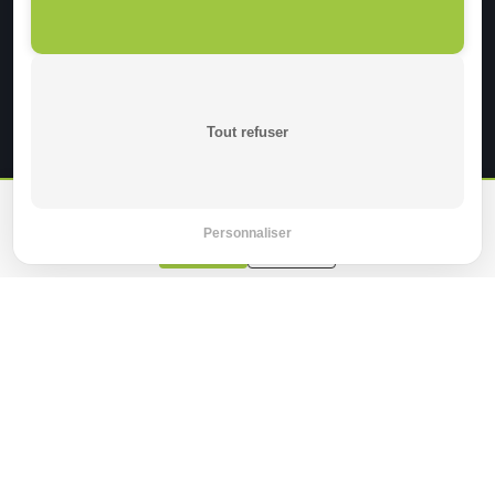
NEWSLETTER
Recevez nos dernières nouveautés et promotions.
INSCRIPTION
Tout refuser
En continuant sur ce site, je certifie être un professionnel de
santé.
Personnaliser
Oui
Non