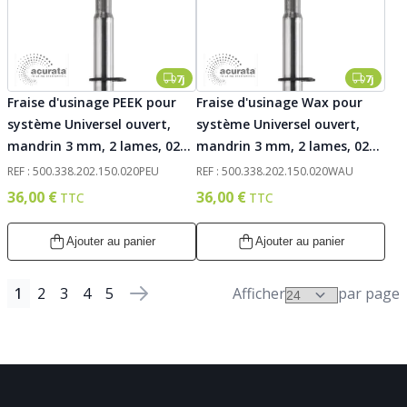
7j
7j
Fraise d'usinage PEEK pour
Fraise d'usinage Wax pour
système Universel ouvert,
système Universel ouvert,
mandrin 3 mm, 2 lames, 020.
mandrin 3 mm, 2 lames, 020.
Acurata
Acurata
REF : 500.338.202.150.020PEU
REF : 500.338.202.150.020WAU
36,00 €
36,00 €
Ajouter au panier
Ajouter au panier
1
2
3
4
5
Afficher
par page
Page
Vous lisez actuellement la page
Page
Page
Page
Page
Page
Suivant