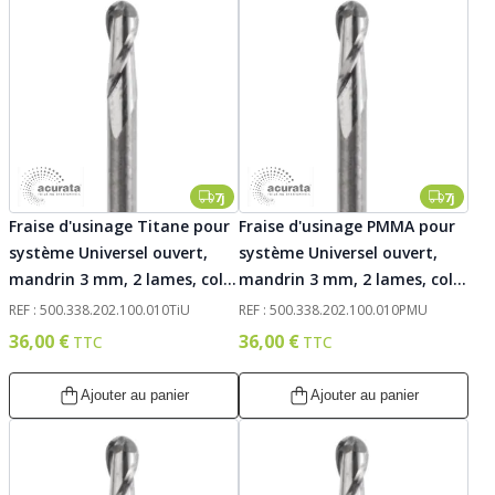
7j
7j
Fraise d'usinage Titane pour
Fraise d'usinage PMMA pour
système Universel ouvert,
système Universel ouvert,
mandrin 3 mm, 2 lames, col
mandrin 3 mm, 2 lames, col
court, 010. Acurata
court, 010. Acurata
REF : 500.338.202.100.010TiU
REF : 500.338.202.100.010PMU
36,00 €
36,00 €
Ajouter au panier
Ajouter au panier