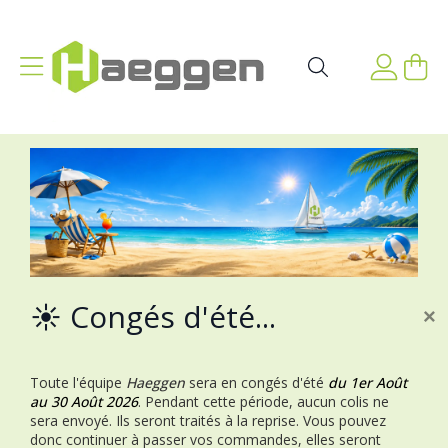
Aller au contenu
Affichage navigation
Mon p
Rechercher
☀️ Congés d'été...
×
Toute l'équipe
Haeggen
sera en congés d'été
du 1er Août
au 30 Août 2026
.
Pendant cette période, aucun colis ne
sera envoyé. Ils seront traités à la reprise.
Vous pouvez
donc continuer à passer vos commandes, elles seront