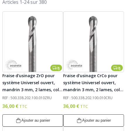
Par 
Articles
1
-
24
sur
380
7j
7j
Fraise d'usinage ZrO pour
Fraise d'usinage CrCo pour
système Universel ouvert,
système Universel ouvert,
mandrin 3 mm, 2 lames, col
mandrin 3 mm, 2 lames, col
court, 010. Acurata
court, 010. Acurata
REF : 500.338.202.100.010ZRU
REF : 500.338.202.100.010CRU
36,00 €
36,00 €
Ajouter au panier
Ajouter au panier