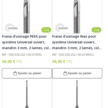
7j
7j
Fraise d'usinage PEEK pour
Fraise d'usinage Wax pour
système Universel ouvert,
système Universel ouvert,
mandrin 3 mm, 2 lames, col
mandrin 3 mm, 2 lames, col
court, 010. Acurata
court, 010. Acurata
REF : 500.338.202.100.010PEU
REF : 500.338.202.100.010WAU
36,00 €
36,00 €
Ajouter au panier
Ajouter au panier