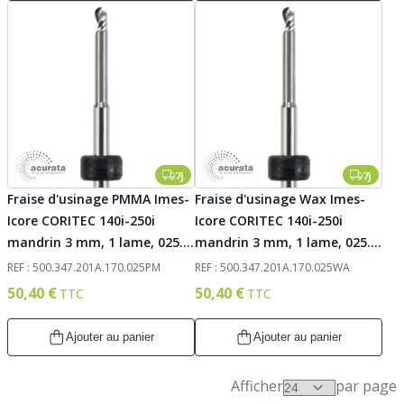
7j
7j
Fraise d'usinage PMMA Imes-
Fraise d'usinage Wax Imes-
Icore CORITEC 140i-250i
Icore CORITEC 140i-250i
mandrin 3 mm, 1 lame, 025.
mandrin 3 mm, 1 lame, 025.
Acurata
Acurata
REF : 500.347.201A.170.025PM
REF : 500.347.201A.170.025WA
50,40 €
50,40 €
Ajouter au panier
Ajouter au panier
Afficher
par page