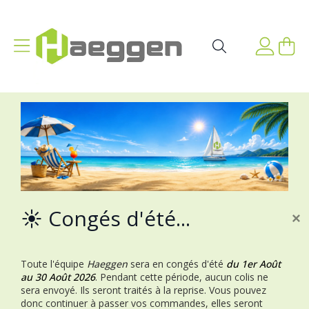
Aller au contenu
Affichage navigation
Mon p
Rechercher
☀️ Congés d'été...
×
Toute l'équipe
Haeggen
sera en congés d'été
du 1er Août
au 30 Août 2026
.
Pendant cette période, aucun colis ne
sera envoyé. Ils seront traités à la reprise.
Vous pouvez
donc continuer à passer vos commandes, elles seront