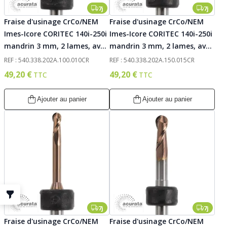
7j
7j
Fraise d'usinage CrCo/NEM
Fraise d'usinage CrCo/NEM
Imes-Icore CORITEC 140i-250i
Imes-Icore CORITEC 140i-250i
mandrin 3 mm, 2 lames, avec
mandrin 3 mm, 2 lames, avec
traitement AC-Fire, 010.
traitement AC-Fire, 015.
REF : 540.338.202A.100.010CR
REF : 540.338.202A.150.015CR
Acurata
Acurata
49,20 €
49,20 €
Ajouter au panier
Ajouter au panier
7j
7j
Fraise d'usinage CrCo/NEM
Fraise d'usinage CrCo/NEM