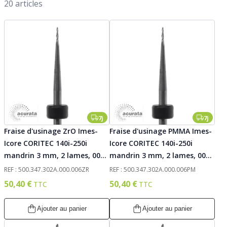
Par 
20
articles
7j
7j
Fraise d'usinage ZrO Imes-
Fraise d'usinage PMMA Imes-
Icore CORITEC 140i-250i
Icore CORITEC 140i-250i
mandrin 3 mm, 2 lames, 006.
mandrin 3 mm, 2 lames, 006.
Acurata
Acurata
REF : 500.347.302A.000.006ZR
REF : 500.347.302A.000.006PM
50,40 €
50,40 €
Ajouter au panier
Ajouter au panier