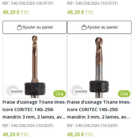
traitement AC-Fire, 010.
traitement AC-Fire, 015.
REF : 540.338.202A.100.010Ti
REF : 540.338.202A.150.015Ti
Acurata
Acurata
49,20 €
49,20 €
Ajouter au panier
Ajouter au panier
7j
7j
Fraise d'usinage Titane Imes-
Fraise d'usinage Titane Imes-
Icore CORITEC 140i-250i
Icore CORITEC 140i-250i
mandrin 3 mm, 2 lames, avec
mandrin 3 mm, 2 lames, avec
traitement AC-Fire, 020.
traitement AC-Fire, 030.
REF : 540.338.202A.150.020Ti
REF : 540.338.202A.150.030Ti
Acurata
Acurata
49,20 €
49,20 €