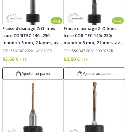
7j
7j
Fraise d'usinage ZrO Imes-
Fraise d'usinage ZrO Imes-
Icore CORITEC 140i-250i
Icore CORITEC 140i-250i
mandrin 3 mm, 2 lames, avec
mandrin 3 mm, 2 lames, avec
traitement AC-Kristall, 010.
traitement AC-Kristall, 025.
REF : 550.347.202A.140.010ZR
REF : 550.347.202A.200.025ZR
Acurata
Acurata
93,60 €
93,60 €
Ajouter au panier
Ajouter au panier