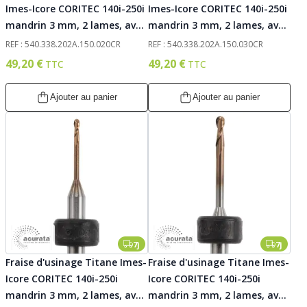
Imes-Icore CORITEC 140i-250i
Imes-Icore CORITEC 140i-250i
mandrin 3 mm, 2 lames, avec
mandrin 3 mm, 2 lames, avec
traitement AC-Fire, 020.
traitement AC-Fire, 030.
REF : 540.338.202A.150.020CR
REF : 540.338.202A.150.030CR
Acurata
Acurata
49,20 €
49,20 €
Ajouter au panier
Ajouter au panier
7j
7j
Fraise d'usinage Titane Imes-
Fraise d'usinage Titane Imes-
Icore CORITEC 140i-250i
Icore CORITEC 140i-250i
mandrin 3 mm, 2 lames, avec
mandrin 3 mm, 2 lames, avec