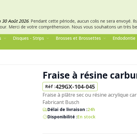
u 30 Août 2026
.
Pendant cette période, aucun colis ne sera envoyé. Ils 
our.
Merci de votre compréhension.
Nous vous souhaitons un très bel
s
Disques - Strips
Brosses et Brossettes
Endodontie
Fraise à résine carb
429GX-104-045
Réf :
Fraise à plâtre sec ou résine acrylique c
Fabricant Busch
Délai de livraison :
24h
Disponibilité :
En stock