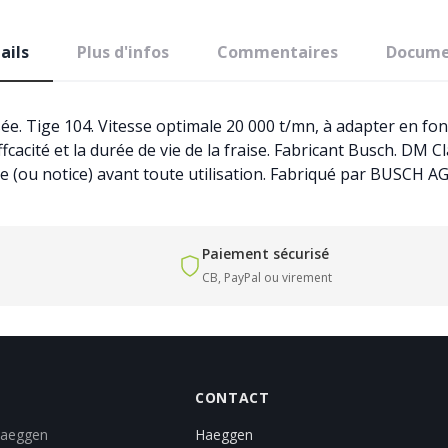
ails
Plus d'infos
Commentaires
Docume
sée. Tige 104. Vitesse optimale 20 000 t/mn, à adapter en fon
effcacité et la durée de vie de la fraise. Fabricant Busch. DM
ge (ou notice) avant toute utilisation. Fabriqué par BUSCH A
Paiement sécurisé
CB, PayPal ou virement
CONTACT
Haeggen
Haeggen