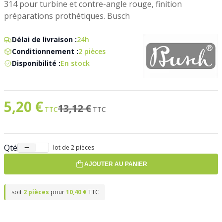
314 pour turbine et contre-angle rouge, finition
préparations prothétiques. Busch
Délai de livraison :
24h
Conditionnement :
2 pièces
Disponibilité :
En stock
5,20 €
Prix spécial
Ancien prix
13,12 €
Qté
−
+
lot de 2 pièces
AJOUTER AU PANIER
soit
2 pièces
pour
10,40 €
TTC