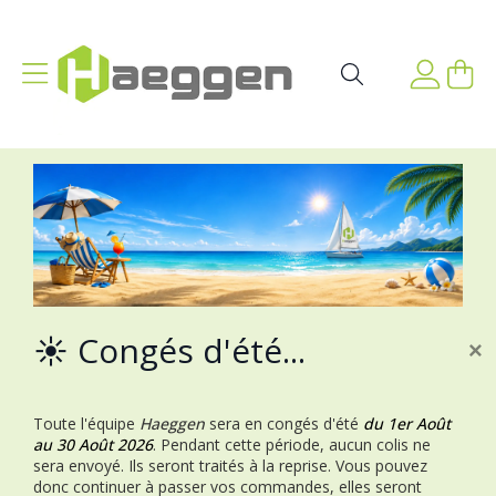
Aller au contenu
Affichage navigation
Mon p
Rechercher
☀️ Congés d'été...
×
Toute l'équipe
Haeggen
sera en congés d'été
du 1er Août
au 30 Août 2026
.
Pendant cette période, aucun colis ne
sera envoyé. Ils seront traités à la reprise.
Vous pouvez
donc continuer à passer vos commandes, elles seront