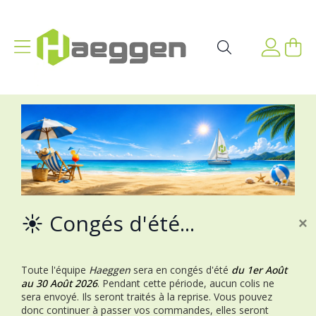
Aller au contenu
Affichage navigation
Mon p
Rechercher
☀️ Congés d'été...
×
Toute l'équipe
Haeggen
sera en congés d'été
du 1er Août
au 30 Août 2026
.
Pendant cette période, aucun colis ne
sera envoyé. Ils seront traités à la reprise.
Vous pouvez
donc continuer à passer vos commandes, elles seront