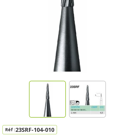
23SRF-104-010
Réf :