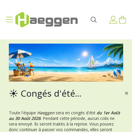
Aller au contenu
Affichage navigation
Mon p
Rechercher
☀️ Congés d'été...
×
Toute l'équipe
Haeggen
sera en congés d'été
du 1er Août
au 30 Août 2026
.
Pendant cette période, aucun colis ne
sera envoyé. Ils seront traités à la reprise.
Vous pouvez
donc continuer à passer vos commandes, elles seront