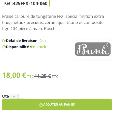
425FFX-104-060
Réf :
Fraise carbure de tungstène FFX, spécial finition extra
fine, métaux précieux, céramique, titane et composite,
tige 104 pièce à main. Busch
Délai de livraison :
24h
Disponibilité :
En stock
18,00 €
Prix spécial
Ancien prix
44,25 €
Qté
−
+
AJOUTER AU PANIER