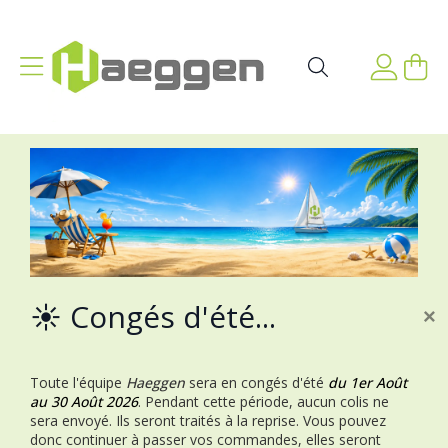
Aller au contenu
Affichage navigation
Mon p
Rechercher
☀️ Congés d'été...
×
Toute l'équipe
Haeggen
sera en congés d'été
du 1er Août
au 30 Août 2026
.
Pendant cette période, aucun colis ne
sera envoyé. Ils seront traités à la reprise.
Vous pouvez
donc continuer à passer vos commandes, elles seront