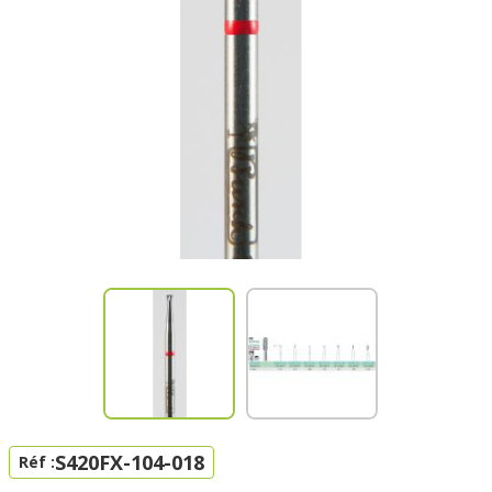
S420FX-104-018
Réf :