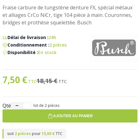
Fraise carbure de tungstène denture FX, spécial métaux
et alliages CrCo NiCr, tige 104 pièce à main. Couronnes,
bridges et prothèse squelettée. Busch
Délai de livraison :
24h
Conditionnement :
2 pièces
Disponibilité :
En stock
7,50 €
Prix spécial
Ancien prix
18,15 €
Qté
−
+
lot de 2 pièces
AJOUTER AU PANIER
soit
2 pièces
pour
15,00 €
TTC