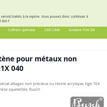
seront traités à la reprise.
Vous pouvez donc continuer à
 été !!
Coffrets spéciaux
CAD CAM
Soudure PUK D6
stène pour métaux non
21X 040
écial alliages non précieux ou résine acrylique, tige 104
hèse squelettée. Busch