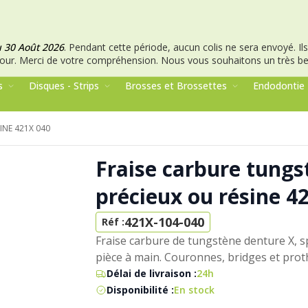
u 30 Août 2026
.
Pendant cette période, aucun colis ne sera envoyé. Ils 
our.
Merci de votre compréhension.
Nous vous souhaitons un très bel
s
Disques - Strips
Brosses et Brossettes
Endodontie
NE 421X 040
Fraise carbure tung
précieux ou résine 4
421X-104-040
Réf :
Fraise carbure de tungstène denture X, sp
pièce à main. Couronnes, bridges et prot
Délai de livraison :
24h
Disponibilité :
En stock