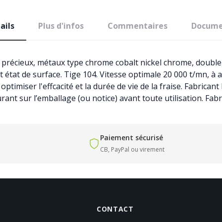
ails
Plus d'infos
Commentaires
Docume
n précieux, métaux type chrome cobalt nickel chrome, double 
it état de surface. Tige 104. Vitesse optimale 20 000 t/mn, à
optimiser l'effcacité et la durée de vie de la fraise. Fabrican
ant sur l’emballage (ou notice) avant toute utilisation. Fa
Paiement sécurisé
CB, PayPal ou virement
CONTACT