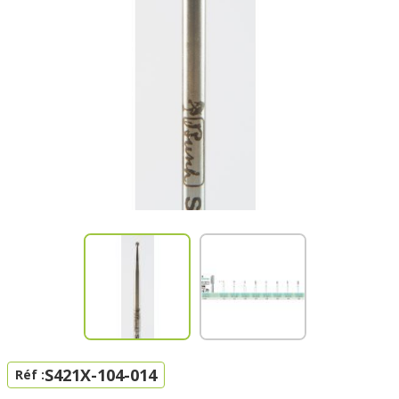
S421X-104-014
Réf :