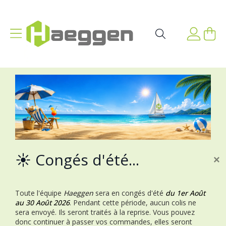
Aller au contenu
Affichage navigation
Mon p
Rechercher
☀️ Congés d'été...
×
Toute l'équipe
Haeggen
sera en congés d'été
du 1er Août
au 30 Août 2026
.
Pendant cette période, aucun colis ne
sera envoyé. Ils seront traités à la reprise.
Vous pouvez
donc continuer à passer vos commandes, elles seront