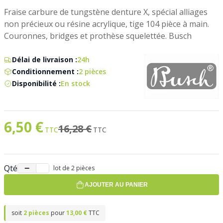
Fraise carbure de tungstène denture X, spécial alliages
non précieux ou résine acrylique, tige 104 pièce à main.
Couronnes, bridges et prothèse squelettée. Busch
Délai de livraison :
24h
Conditionnement :
2 pièces
Disponibilité :
En stock
6,50 €
Prix spécial
Ancien prix
16,28 €
Qté
−
+
lot de 2 pièces
AJOUTER AU PANIER
soit
2 pièces
pour
13,00 €
TTC