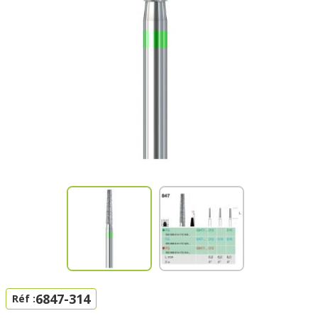
6847-314
Réf :