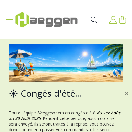
Aller au contenu
Affichage navigation
Mon p
Rechercher
☀️ Congés d'été...
×
Toute l'équipe
Haeggen
sera en congés d'été
du 1er Août
au 30 Août 2026
.
Pendant cette période, aucun colis ne
sera envoyé. Ils seront traités à la reprise.
Vous pouvez
donc continuer à passer vos commandes, elles seront