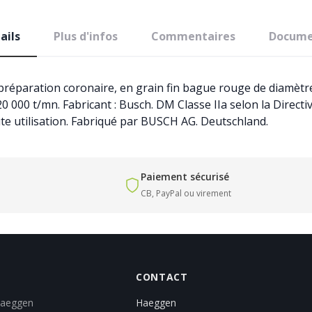
ails
Plus d'infos
Commentaires
Docume
réparation coronaire, en grain fin bague rouge de diamètre 
20 000 t/mn. Fabricant : Busch. DM Classe IIa selon la Direc
ute utilisation. Fabriqué par BUSCH AG. Deutschland.
Paiement sécurisé
CB, PayPal ou virement
CONTACT
Haeggen
Haeggen