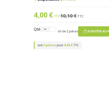
4,00 €
Prix spécial
Ancien prix
10,10 €
Qté
−
+
lot de 2 pièces
AJOUTER AU 
soit
2 pièces
pour
8,00 €
TTC