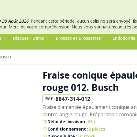
u 30 Août 2026
.
Pendant cette période, aucun colis ne sera envoyé. Ils 
our.
Merci de votre compréhension.
Nous vous souhaitons un très bel
s
Disques - Strips
Brosses et Brossettes
Endodontie
 BUSCH
Fraise conique épau
rouge 012. Busch
8847-314-012
Réf :
Fraise diamantée épaulement conique angl
contre-angle rouge. Préparation coronai
Délai de livraison :
24h
Conditionnement :
2 pièces
Disponibilité :
En stock