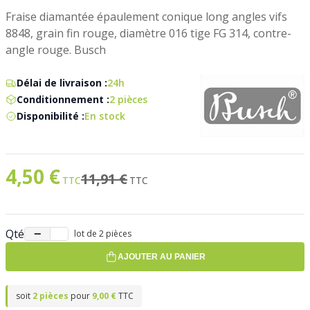
Fraise diamantée épaulement conique long angles vifs
8848, grain fin rouge, diamètre 016 tige FG 314, contre-
angle rouge. Busch
Délai de livraison :
24h
Conditionnement :
2 pièces
Disponibilité :
En stock
4,50 €
Prix spécial
Ancien prix
11,91 €
Qté
−
+
lot de 2 pièces
AJOUTER AU PANIER
soit
2 pièces
pour
9,00 €
TTC