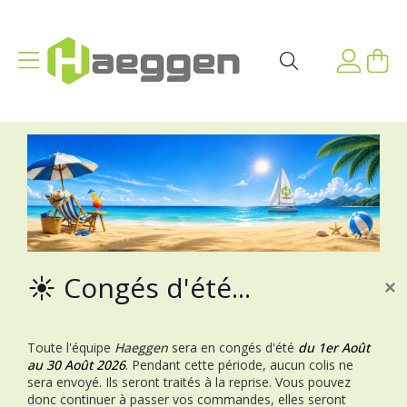
Aller au contenu
Affichage navigation
Mon p
Rechercher
☀️ Congés d'été...
×
Toute l'équipe
Haeggen
sera en congés d'été
du 1er Août
au 30 Août 2026
.
Pendant cette période, aucun colis ne
sera envoyé. Ils seront traités à la reprise.
Vous pouvez
donc continuer à passer vos commandes, elles seront