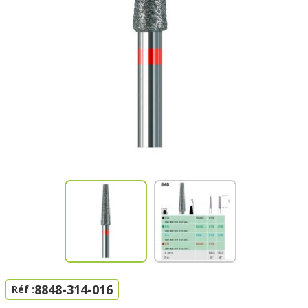
8848-314-016
Réf :