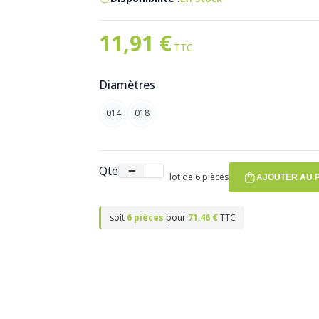
11,91 €
Diamètres
014
018
Qté
−
+
lot de 6 pièces
AJOUTER AU 
soit
6 pièces
pour
71,46 €
TTC