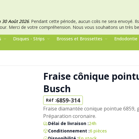
u 30 Août 2026
.
Pendant cette période, aucun colis ne sera envoyé. Ils 
our.
Merci de votre compréhension.
Nous vous souhaitons un très bel
s
Disques - Strips
Brosses et Brossettes
Endodontie
Fraise cônique point
Busch
6859-314
Réf :
Fraise diamantée conique pointue 6859, gr
Préparation coronaire.
Délai de livraison :
24h
Conditionnement :
6 pièces
Disponibilité :
En stock