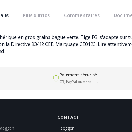
ails
Plus d'infos
Commentaires
Docume
rique en gros grains bague verte. Tige FG, s'adapte sur tur
on la Directive 93/42 CEE. Marquage CE0123. Lire attentiveme
nd.
Paiement sécurisé
CB, PayPal ou virement
CONTACT
Haeggen
Haeggen