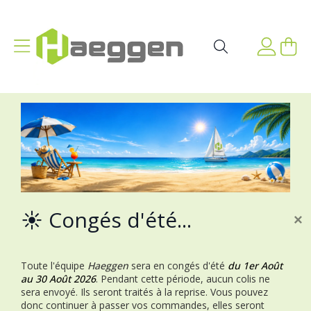
Aller au contenu
Affichage navigation
Mon p
Rechercher
☀️ Congés d'été...
×
Toute l'équipe
Haeggen
sera en congés d'été
du 1er Août
au 30 Août 2026
.
Pendant cette période, aucun colis ne
sera envoyé. Ils seront traités à la reprise.
Vous pouvez
donc continuer à passer vos commandes, elles seront