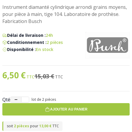
Instrument diamanté cylindrique arrondi grains moyens,
pour pièce à main, tige 104. Laboratoire de prothèse.
Fabrication Busch
Délai de livraison :
24h
Conditionnement :
2 pièces
Disponibilité :
En stock
6,50 €
Prix spécial
Ancien prix
15,03 €
Qté
−
+
lot de 2 pièces
AJOUTER AU PANIER
soit
2 pièces
pour
13,00 €
TTC