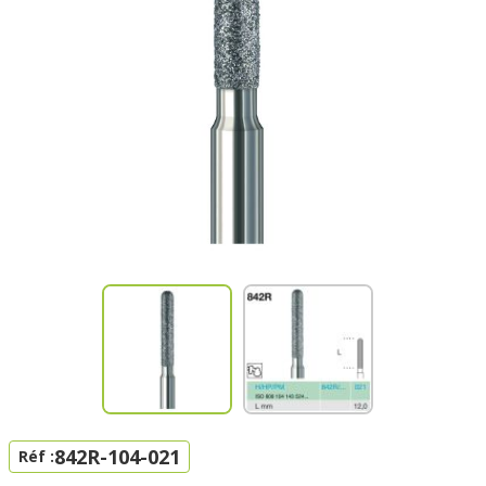
842R-104-021
Réf :