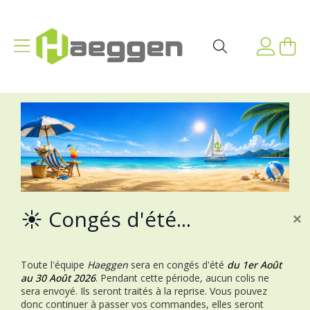
Aller au contenu
Affichage navigation
Mon p
Rechercher
☀️ Congés d'été...
×
Toute l'équipe
Haeggen
sera en congés d'été
du 1er Août
au 30 Août 2026
.
Pendant cette période, aucun colis ne
sera envoyé. Ils seront traités à la reprise.
Vous pouvez
donc continuer à passer vos commandes, elles seront