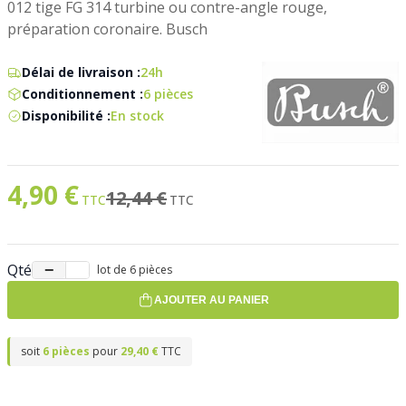
012 tige FG 314 turbine ou contre-angle rouge,
préparation coronaire. Busch
Délai de livraison :
24h
Conditionnement :
6 pièces
Disponibilité :
En stock
4,90 €
Prix spécial
Ancien prix
12,44 €
Qté
−
+
lot de 6 pièces
AJOUTER AU PANIER
soit
6 pièces
pour
29,40 €
TTC