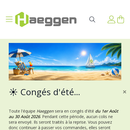
Aller au contenu
Affichage navigation
Mon p
Rechercher
☀️ Congés d'été...
×
Toute l'équipe
Haeggen
sera en congés d'été
du 1er Août
au 30 Août 2026
.
Pendant cette période, aucun colis ne
sera envoyé. Ils seront traités à la reprise.
Vous pouvez
donc continuer à passer vos commandes, elles seront