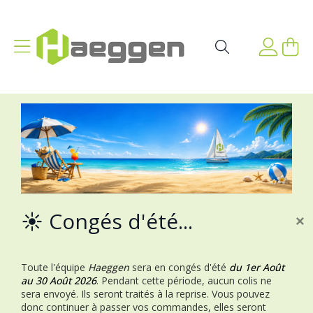
Aller au contenu
Affichage navigation
Mon p
Rechercher
☀️ Congés d'été...
×
Toute l'équipe
Haeggen
sera en congés d'été
du 1er Août
au 30 Août 2026
.
Pendant cette période, aucun colis ne
sera envoyé. Ils seront traités à la reprise.
Vous pouvez
donc continuer à passer vos commandes, elles seront