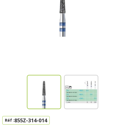
855Z-314-014
Réf :