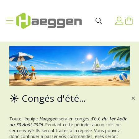
Aller au contenu
Affichage navigation
Mon p
Rechercher
☀️ Congés d'été...
×
Toute l'équipe
Haeggen
sera en congés d'été
du 1er Août
au 30 Août 2026
.
Pendant cette période, aucun colis ne
sera envoyé. Ils seront traités à la reprise.
Vous pouvez
donc continuer à passer vos commandes, elles seront