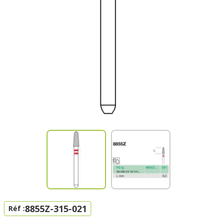
8855Z-315-021
Réf :