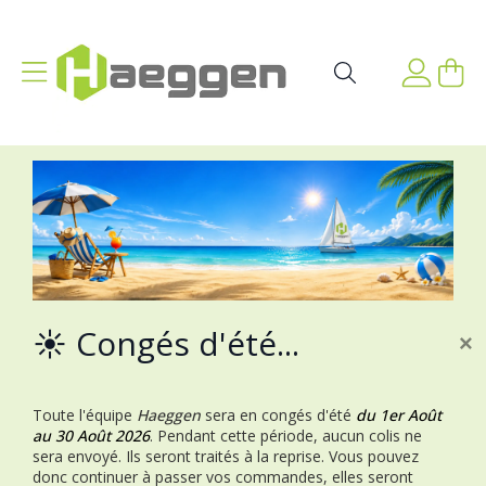
Aller au contenu
Affichage navigation
Mon p
Rechercher
☀️ Congés d'été...
×
Toute l'équipe
Haeggen
sera en congés d'été
du 1er Août
au 30 Août 2026
.
Pendant cette période, aucun colis ne
sera envoyé. Ils seront traités à la reprise.
Vous pouvez
donc continuer à passer vos commandes, elles seront