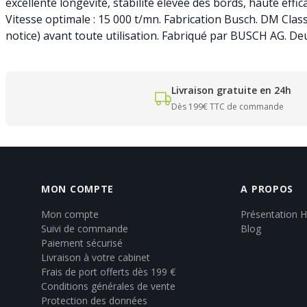
excellente longévité, stabilité élevée des bords, haute eff
Vitesse optimale : 15 000 t/mn. Fabrication Busch. DM Clas
notice) avant toute utilisation. Fabriqué par BUSCH AG. De
Livraison gratuite en 24h
Dès 199€ TTC de commande
MON COMPTE
A PROPOS
Mon compte
Présentation 
Suivi de commande
Blog
Paiement sécurisé
Livraison à votre cabinet
Frais de port offerts dès 199 €
Conditions générales de vente
Protection des données