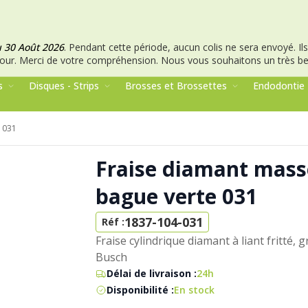
u 30 Août 2026
.
Pendant cette période, aucun colis ne sera envoyé. Ils 
our.
Merci de votre compréhension.
Nous vous souhaitons un très bel
s
Disques - Strips
Brosses et Brossettes
Endodontie
 031
Fraise diamant masse
bague verte 031
1837-104-031
Réf :
Fraise cylindrique diamant à liant fritté, 
Busch
Délai de livraison :
24h
Disponibilité :
En stock