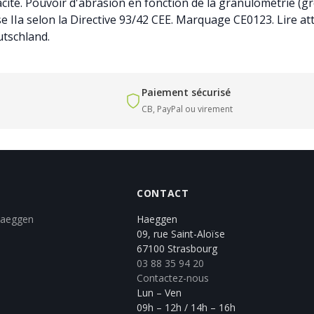
icacité. Pouvoir d'abrasion en fonction de la granulométrie (
se IIa selon la Directive 93/42 CEE. Marquage CE0123. Lire at
utschland.
Paiement sécurisé
CB, PayPal ou virement
CONTACT
Haeggen
Haeggen
09, rue Saint-Aloïse
67100 Strasbourg
03 88 35 94 20
Contactez-nous
Lun – Ven
09h – 12h / 14h – 16h