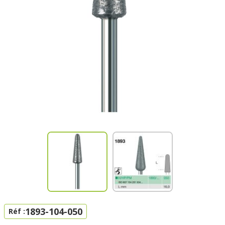
1893-104-050
Réf :