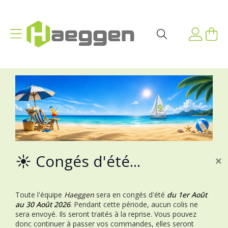
Aller au contenu
Affichage navigation
Mon p
Rechercher
☀️ Congés d'été...
×
Toute l'équipe
Haeggen
sera en congés d'été
du 1er Août
au 30 Août 2026
.
Pendant cette période, aucun colis ne
sera envoyé. Ils seront traités à la reprise.
Vous pouvez
donc continuer à passer vos commandes, elles seront