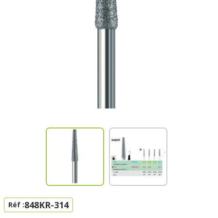
848KR-314
Réf :