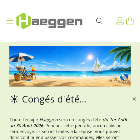
Aller au contenu
Affichage navigation
Mon p
Rechercher
☀️ Congés d'été...
×
Toute l'équipe
Haeggen
sera en congés d'été
du 1er Août
au 30 Août 2026
.
Pendant cette période, aucun colis ne
sera envoyé. Ils seront traités à la reprise.
Vous pouvez
donc continuer à passer vos commandes, elles seront