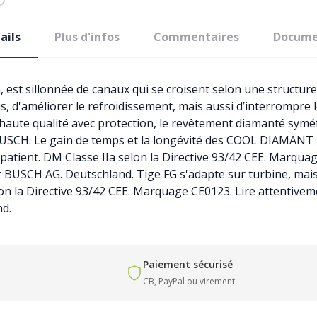
ails
Plus d'infos
Commentaires
Docume
st sillonnée de canaux qui se croisent selon une structur
 d'améliorer le refroidissement, mais aussi d’interrompre le
haute qualité avec protection, le revêtement diamanté symét
e BUSCH. Le gain de temps et la longévité des COOL DIAMANT
le patient. DM Classe IIa selon la Directive 93/42 CEE. Marqu
ar BUSCH AG. Deutschland. Tige FG s'adapte sur turbine, mais
on la Directive 93/42 CEE. Marquage CE0123. Lire attentiveme
nd.
Paiement sécurisé
CB, PayPal ou virement