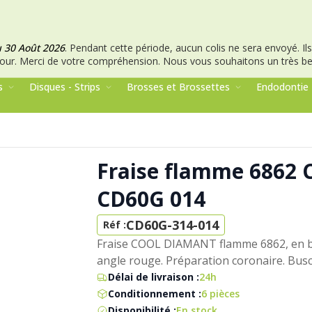
u 30 Août 2026
.
Pendant cette période, aucun colis ne sera envoyé. Ils 
our.
Merci de votre compréhension.
Nous vous souhaitons un très bel
s
Disques - Strips
Brosses et Brossettes
Endodontie
Fraise flamme 6862
CD60G 014
CD60G-314-014
Réf :
Fraise COOL DIAMANT flamme 6862, en ba
angle rouge. Préparation coronaire. Bus
Délai de livraison :
24h
Conditionnement :
6 pièces
Disponibilité :
En stock