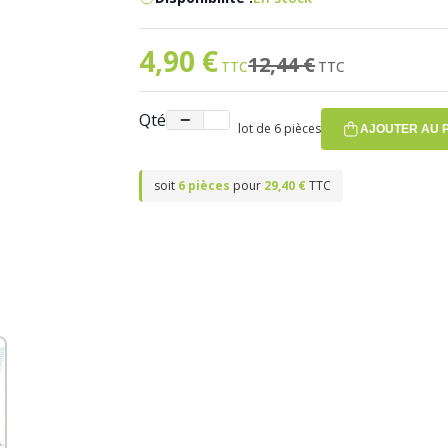
4,90 €
Prix spécial
Ancien prix
12,44 €
Qté
−
+
lot de 6 pièces
AJOUTER AU 
soit
6 pièces
pour
29,40 €
TTC