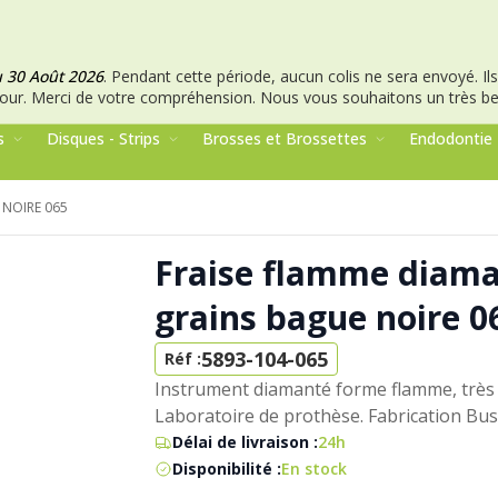
u 30 Août 2026
.
Pendant cette période, aucun colis ne sera envoyé. Ils 
our.
Merci de votre compréhension.
Nous vous souhaitons un très bel
s
Disques - Strips
Brosses et Brossettes
Endodontie
 NOIRE 065
Fraise flamme diama
grains bague noire 0
5893-104-065
Réf :
Instrument diamanté forme flamme, très g
Laboratoire de prothèse. Fabrication Bu
Délai de livraison :
24h
Disponibilité :
En stock