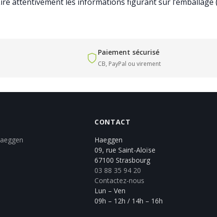
ire attentivement les informations figurant sur l’emballage 
Paiement sécurisé
CB, PayPal ou virement
CONTACT
Haeggen
Haeggen
09, rue Saint-Aloïse
67100 Strasbourg
03 88 35 94 20
Contactez-nous
Lun – Ven
09h – 12h / 14h – 16h