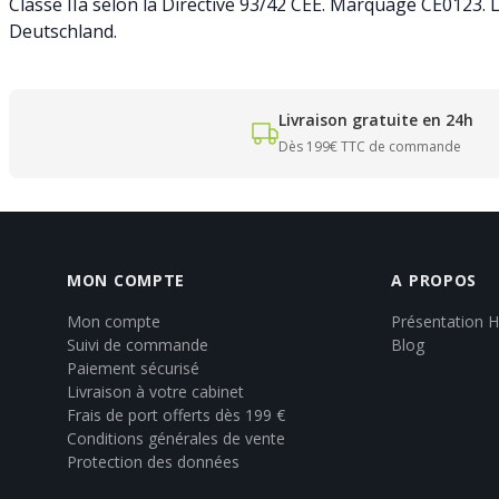
Classe IIa selon la Directive 93/42 CEE. Marquage CE0123. L
Deutschland.
Livraison gratuite en 24h
Dès 199€ TTC de commande
MON COMPTE
A PROPOS
Mon compte
Présentation 
Suivi de commande
Blog
Paiement sécurisé
Livraison à votre cabinet
Frais de port offerts dès 199 €
Conditions générales de vente
Protection des données