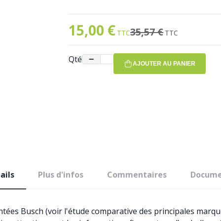
15,00 €
Prix spécial
Ancien prix
35,57 €
Qté
−
+
AJOUTER AU PANIER
ails
Plus d'infos
Commentaires
Docume
antées Busch (voir l'étude comparative des principales marq