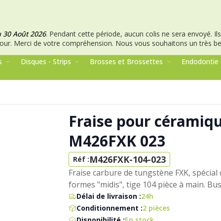
u 30 Août 2026
.
Pendant cette période, aucun colis ne sera envoyé. Ils 
our.
Merci de votre compréhension.
Nous vous souhaitons un très bel
s
Disques - Strips
Brosses et Brossettes
Endodontie
Fraise pour céramiq
M426FXK 023
M426FXK-104-023
Réf :
Fraise carbure de tungstène FXK, spécial
formes "midis", tige 104 pièce à main. Bu
Délai de livraison :
24h
Conditionnement :
2 pièces
Disponibilité :
En stock