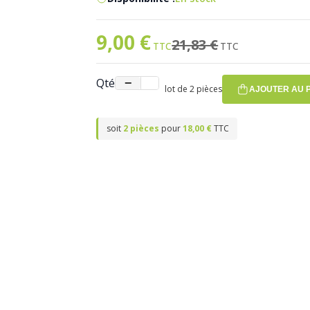
9,00 €
Prix spécial
Ancien prix
21,83 €
Qté
−
+
lot de 2 pièces
AJOUTER AU 
soit
2 pièces
pour
18,00 €
TTC