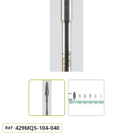
429MQS-104-040
Réf :