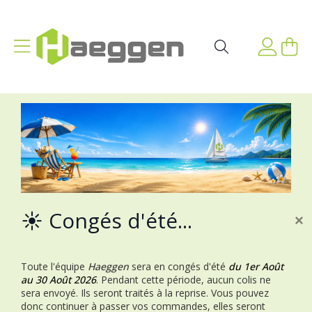
Aller au contenu
Affichage navigation
Mon p
Rechercher
☀️ Congés d'été...
×
Toute l'équipe
Haeggen
sera en congés d'été
du 1er Août
au 30 Août 2026
.
Pendant cette période, aucun colis ne
sera envoyé. Ils seront traités à la reprise.
Vous pouvez
donc continuer à passer vos commandes, elles seront