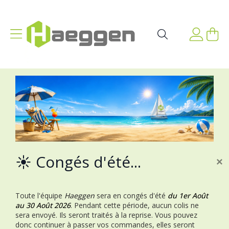
Aller au contenu
Affichage navigation
Mon p
Rechercher
☀️ Congés d'été...
×
Toute l'équipe
Haeggen
sera en congés d'été
du 1er Août
au 30 Août 2026
.
Pendant cette période, aucun colis ne
sera envoyé. Ils seront traités à la reprise.
Vous pouvez
donc continuer à passer vos commandes, elles seront