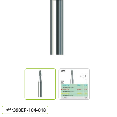
390EF-104-018
Réf :