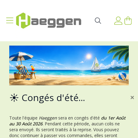
Aller au contenu
Affichage navigation
Mon p
Rechercher
☀️ Congés d'été...
×
Toute l'équipe
Haeggen
sera en congés d'été
du 1er Août
au 30 Août 2026
.
Pendant cette période, aucun colis ne
sera envoyé. Ils seront traités à la reprise.
Vous pouvez
donc continuer à passer vos commandes, elles seront