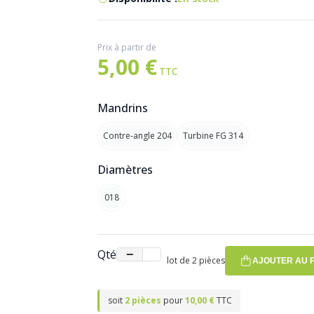
Prix à partir de
5,00 €
Mandrins
Contre-angle 204
Turbine FG 314
Diamètres
018
Qté
−
+
lot de 2 pièces
AJOUTER AU 
soit
2 pièces
pour
10,00 €
TTC