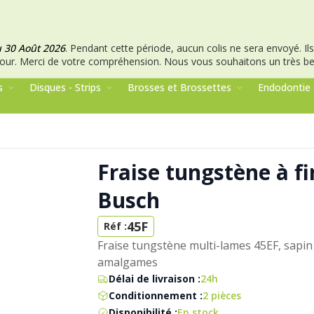
u 30 Août 2026
.
Pendant cette période, aucun colis ne sera envoyé. Ils 
our.
Merci de votre compréhension.
Nous vous souhaitons un très bel
s
Disques - Strips
Brosses et Brossettes
Endodontie
Fraise tungstène à fi
Busch
45F
Réf :
Fraise tungstène multi-lames 45EF, sapin
amalgames
Délai de livraison :
24h
Conditionnement :
2 pièces
Disponibilité :
En stock