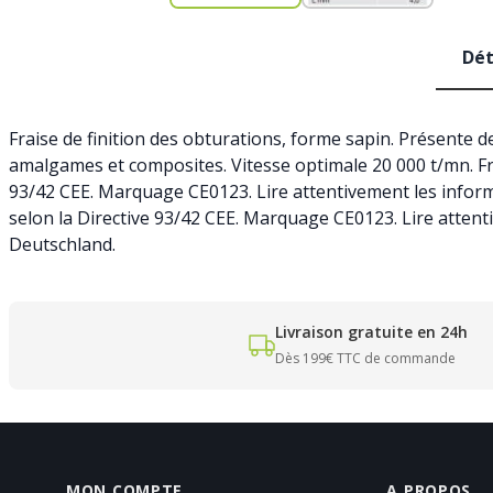
Dét
Fraise de finition des obturations, forme sapin. Présente de
amalgames et composites. Vitesse optimale 20 000 t/mn. Fra
93/42 CEE. Marquage CE0123. Lire attentivement les informa
selon la Directive 93/42 CEE. Marquage CE0123. Lire attent
Deutschland.
Livraison gratuite en 24h
Dès 199€ TTC de commande
MON COMPTE
A PROPOS