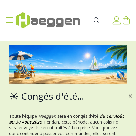
Aller au contenu
Affichage navigation
Mon p
Rechercher
☀️ Congés d'été...
×
Toute l'équipe
Haeggen
sera en congés d'été
du 1er Août
au 30 Août 2026
.
Pendant cette période, aucun colis ne
sera envoyé. Ils seront traités à la reprise.
Vous pouvez
donc continuer à passer vos commandes, elles seront