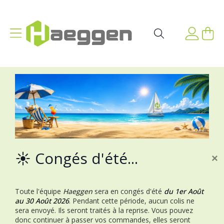
Aller au contenu
Affichage navigation
Mon p
Rechercher
☀️ Congés d'été...
×
Toute l'équipe
Haeggen
sera en congés d'été
du 1er Août
au 30 Août 2026
.
Pendant cette période, aucun colis ne
sera envoyé. Ils seront traités à la reprise.
Vous pouvez
donc continuer à passer vos commandes, elles seront