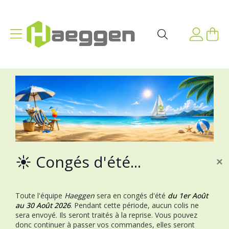
Aller au contenu
Affichage navigation
Mon p
Rechercher
☀️ Congés d'été...
×
Toute l'équipe
Haeggen
sera en congés d'été
du 1er Août
au 30 Août 2026
.
Pendant cette période, aucun colis ne
sera envoyé. Ils seront traités à la reprise.
Vous pouvez
donc continuer à passer vos commandes, elles seront