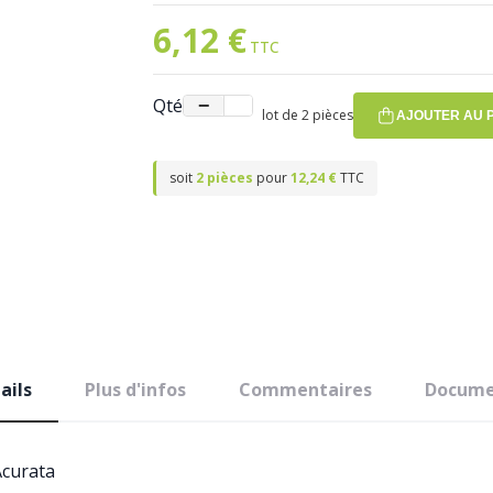
6,12 €
Qté
−
+
lot de 2 pièces
AJOUTER AU 
soit
2 pièces
pour
12,24 €
TTC
ails
Plus d'infos
Commentaires
Docume
Acurata