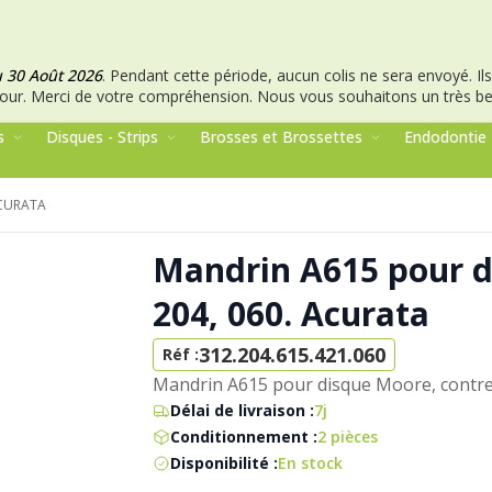
u 30 Août 2026
.
Pendant cette période, aucun colis ne sera envoyé. Ils 
our.
Merci de votre compréhension.
Nous vous souhaitons un très bel
s
Disques - Strips
Brosses et Brossettes
Endodontie
ACURATA
Mandrin A615 pour d
204, 060. Acurata
312.204.615.421.060
Réf :
Mandrin A615 pour disque Moore, contre-
Délai de livraison :
7j
Conditionnement :
2 pièces
Disponibilité :
En stock