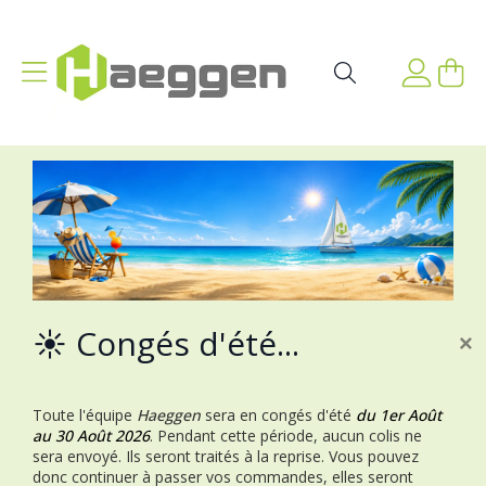
Aller au contenu
Affichage navigation
Mon p
Rechercher
☀️ Congés d'été...
×
Toute l'équipe
Haeggen
sera en congés d'été
du 1er Août
au 30 Août 2026
.
Pendant cette période, aucun colis ne
sera envoyé. Ils seront traités à la reprise.
Vous pouvez
donc continuer à passer vos commandes, elles seront