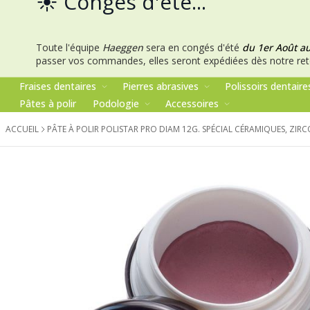
☀️ Congés d'été...
Toute l'équipe
Haeggen
sera en congés d'été
du 1er Août a
passer vos commandes, elles seront expédiées dès notre ret
Fraises dentaires
Pierres abrasives
Polissoirs dentaire
Pâtes à polir
Podologie
Accessoires
ACCUEIL
PÂTE À POLIR POLISTAR PRO DIAM 12G. SPÉCIAL CÉRAMIQUES, ZI