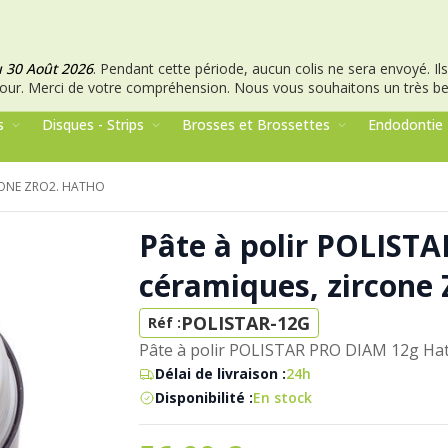
u 30 Août 2026
.
Pendant cette période, aucun colis ne sera envoyé. Ils 
our.
Merci de votre compréhension.
Nous vous souhaitons un très bel
s
Disques - Strips
Brosses et Brossettes
Endodontie
RCONE ZRO2. HATHO
Pâte à polir POLISTA
céramiques, zircone
POLISTAR-12G
Réf :
Pâte à polir POLISTAR PRO DIAM 12g Hath
Délai de livraison :
24h
Disponibilité :
En stock